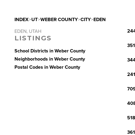
INDEX
>
UT
>
WEBER COUNTY
>
CITY
>
EDEN
244
EDEN, UTAH
LISTINGS
351
School Districts in Weber County
Neighborhoods in Weber County
344
Postal Codes in Weber County
241
709
408
518
361