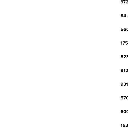
372
84 
560
175
823
812
931
570
600
163