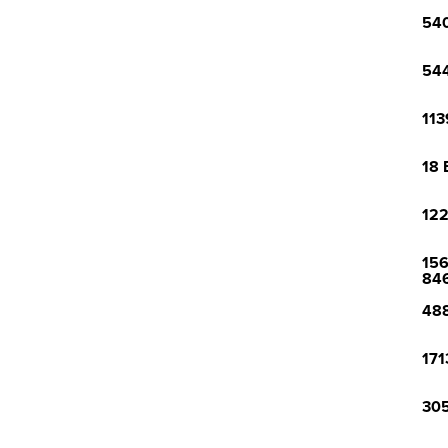
540
544
113
18 
122
156
84
488
171
305