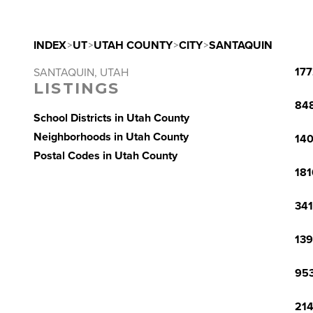
INDEX
>
UT
>
UTAH COUNTY
>
CITY
>
SANTAQUIN
177
SANTAQUIN, UTAH
LISTINGS
848
School Districts in Utah County
Neighborhoods in Utah County
140
Postal Codes in Utah County
181
341
139
953
214