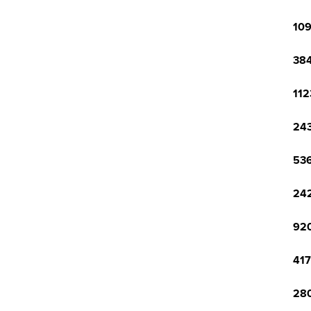
109
384
112
243
536
242
920
417
280