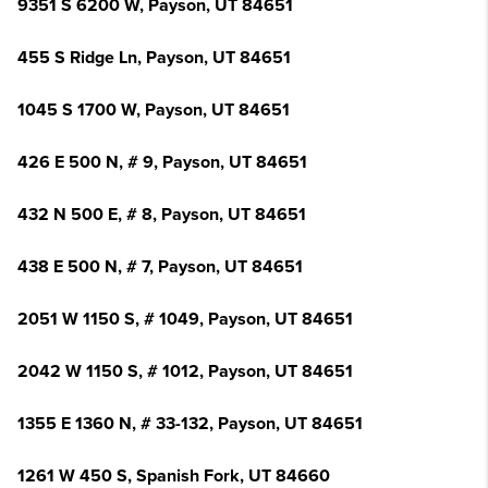
9351 S 6200 W, Payson, UT 84651
455 S Ridge Ln, Payson, UT 84651
1045 S 1700 W, Payson, UT 84651
426 E 500 N, # 9, Payson, UT 84651
432 N 500 E, # 8, Payson, UT 84651
438 E 500 N, # 7, Payson, UT 84651
2051 W 1150 S, # 1049, Payson, UT 84651
2042 W 1150 S, # 1012, Payson, UT 84651
1355 E 1360 N, # 33-132, Payson, UT 84651
1261 W 450 S, Spanish Fork, UT 84660