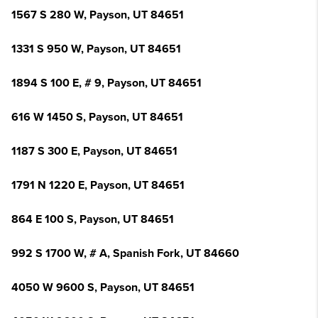
1567 S 280 W, Payson, UT 84651
1331 S 950 W, Payson, UT 84651
1894 S 100 E, # 9, Payson, UT 84651
616 W 1450 S, Payson, UT 84651
1187 S 300 E, Payson, UT 84651
1791 N 1220 E, Payson, UT 84651
864 E 100 S, Payson, UT 84651
992 S 1700 W, # A, Spanish Fork, UT 84660
4050 W 9600 S, Payson, UT 84651