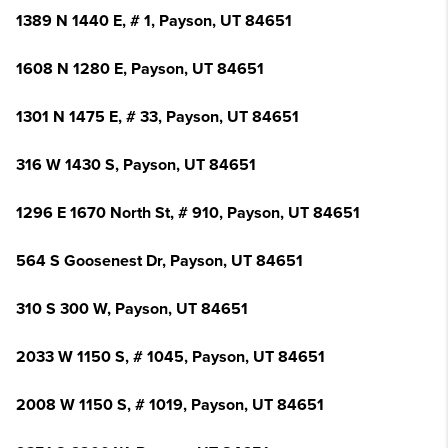
1389 N 1440 E, # 1, Payson, UT 84651
1608 N 1280 E, Payson, UT 84651
1301 N 1475 E, # 33, Payson, UT 84651
316 W 1430 S, Payson, UT 84651
1296 E 1670 North St, # 910, Payson, UT 84651
564 S Goosenest Dr, Payson, UT 84651
310 S 300 W, Payson, UT 84651
2033 W 1150 S, # 1045, Payson, UT 84651
2008 W 1150 S, # 1019, Payson, UT 84651