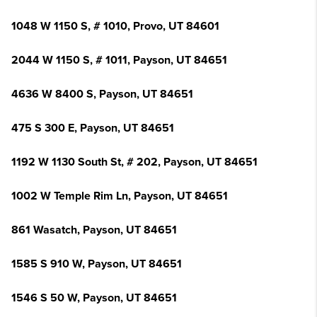
1048 W 1150 S, # 1010, Provo, UT 84601
2044 W 1150 S, # 1011, Payson, UT 84651
4636 W 8400 S, Payson, UT 84651
475 S 300 E, Payson, UT 84651
1192 W 1130 South St, # 202, Payson, UT 84651
1002 W Temple Rim Ln, Payson, UT 84651
861 Wasatch, Payson, UT 84651
1585 S 910 W, Payson, UT 84651
1546 S 50 W, Payson, UT 84651