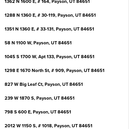
1362 N 1600 E, # 164, Payson, UT 84651
1288 N 1360 E, # 30-119, Payson, UT 84651
1351 N 1360 E, # 33-131, Payson, UT 84651
58 N 1100 W, Payson, UT 84651
1045 S 1700 W, Apt 133, Payson, UT 84651
1298 E 1670 North St, # 909, Payson, UT 84651
827 W Big Leaf Ct, Payson, UT 84651
239 W 1870 S, Payson, UT 84651
798 S 600 E, Payson, UT 84651
2012 W 1150 S, # 1018, Payson, UT 84651