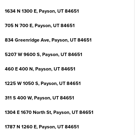
1634 N 1300 E, Payson, UT 84651
705 N 700 E, Payson, UT 84651
834 Greenridge Ave, Payson, UT 84651
5207 W 9600 S, Payson, UT 84651
460 E 400 N, Payson, UT 84651
1225 W 1050 S, Payson, UT 84651
311 S 400 W, Payson, UT 84651
1304 E 1670 North St, Payson, UT 84651
1787 N 1260 E, Payson, UT 84651